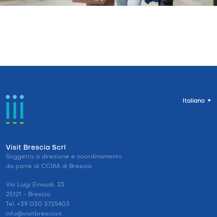
Italiano
Visit Brescia Scrl
Soggetta a direzione e coordinamento
da parte di CCIAA di Brescia
Via Luigi Einaudi, 23
25121 - Brescia
Tel. +39 030 3725403
info@visitbrescia.it