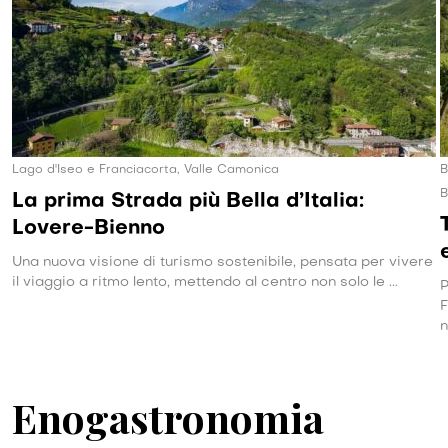
Lago d'Iseo e Franciacorta, Valle Camonica
B
B
La prima Strada più Bella d’Italia:
Lovere-Bienno
Una nuova visione di turismo sostenibile, pensata per vivere
il viaggio a ritmo lento, mettendo al centro non solo le ...
P
F
n
Enogastronomia