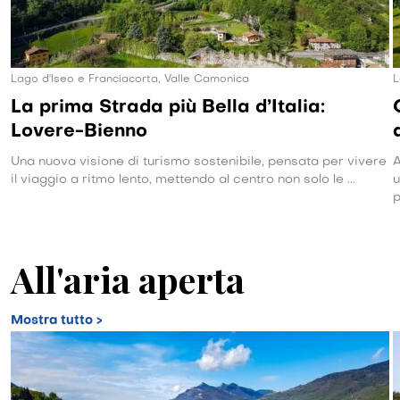
Lago d'Iseo e Franciacorta, Valle Camonica
L
La prima Strada più Bella d’Italia:
Lovere-Bienno
Una nuova visione di turismo sostenibile, pensata per vivere
A
il viaggio a ritmo lento, mettendo al centro non solo le ...
u
p
All'aria aperta
Mostra tutto >