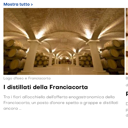
Mostra tutto >
Lago d'Iseo e Franciacorta
B
d
I distillati della Franciacorta
Tra i fiori all’occhiello dell’offerta enogastronomica della
Franciacorta, un posto d’onore spetta a grappe e distillati
D
ancora ...
p
d