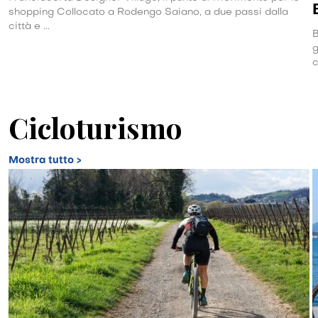
shopping Collocato a Rodengo Saiano, a due passi dalla
città e ...
B
g
c
Cicloturismo
Mostra tutto >