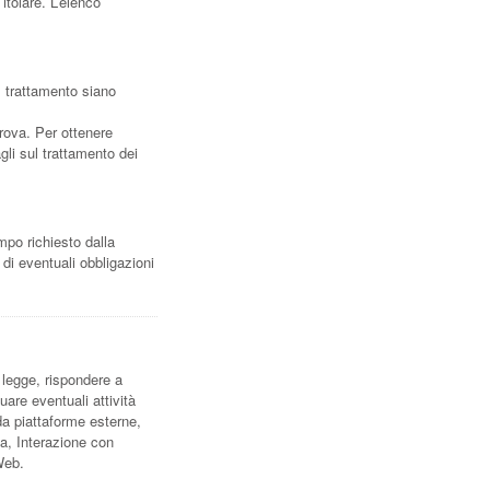
tolare. L’elenco
el trattamento siano
trova. Per ottenere
agli sul trattamento dei
mpo richiesto dalla
 di eventuali obbligazioni
i legge, rispondere a
duare eventuali attività
da piattaforme esterne,
ca, Interazione con
Web.