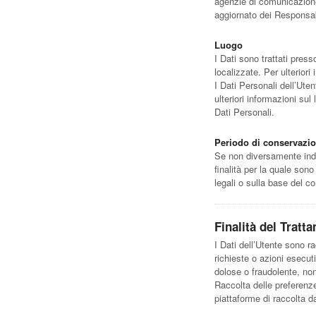
agenzie di comunicazione
aggiornato dei Responsabi
Luogo
I Dati sono trattati press
localizzate. Per ulteriori 
I Dati Personali dell’Uten
ulteriori informazioni sul
Dati Personali.
Periodo di conservazi
Se non diversamente indic
finalità per la quale son
legali o sulla base del c
Finalità del Tratt
I Dati dell’Utente sono ra
richieste o azioni esecutiv
dolose o fraudolente, non
Raccolta delle preferenze
piattaforme di raccolta d