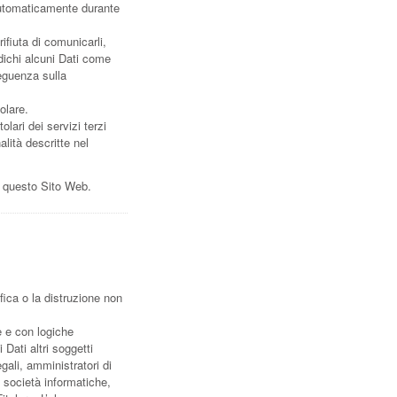
 automaticamente durante
ifiuta di comunicarli,
dichi alcuni Dati come
seguenza sulla
olare.
olari dei servizi terzi
nalità descritte nel
te questo Sito Web.
fica o la distruzione non
e e con logiche
 Dati altri soggetti
ali, amministratori di
r, società informatiche,