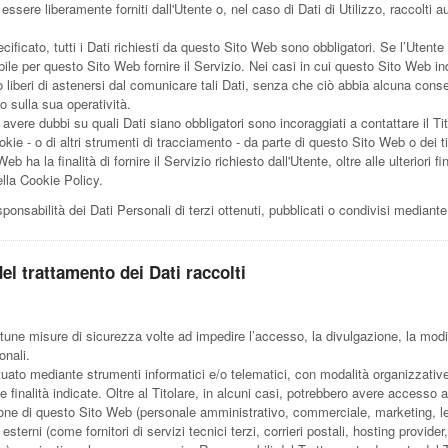
essere liberamente forniti dall'Utente o, nel caso di Dati di Utilizzo, raccolti
ficato, tutti i Dati richiesti da questo Sito Web sono obbligatori. Se l’Utente r
le per questo Sito Web fornire il Servizio. Nei casi in cui questo Sito Web in
ono liberi di astenersi dal comunicare tali Dati, senza che ciò abbia alcuna con
 o sulla sua operatività.
avere dubbi su quali Dati siano obbligatori sono incoraggiati a contattare il Tit
okie - o di altri strumenti di tracciamento - da parte di questo Sito Web o dei tit
eb ha la finalità di fornire il Servizio richiesto dall'Utente, oltre alle ulteriori fi
lla Cookie Policy.
ponsabilità dei Dati Personali di terzi ottenuti, pubblicati o condivisi median
el trattamento dei Dati raccolti
ortune misure di sicurezza volte ad impedire l’accesso, la divulgazione, la modi
onali.
ttuato mediante strumenti informatici e/o telematici, con modalità organizzativ
e finalità indicate. Oltre al Titolare, in alcuni casi, potrebbero avere accesso ai
ione di questo Sito Web (personale amministrativo, commerciale, marketing, leg
sterni (come fornitori di servizi tecnici terzi, corrieri postali, hosting provide