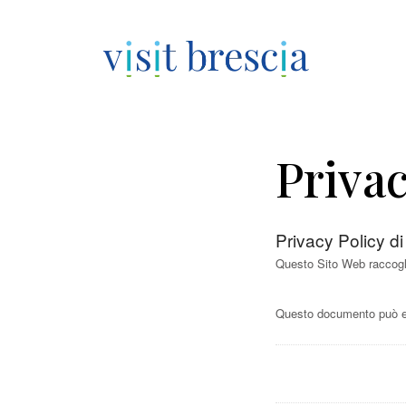
Visit Brescia
Vai
al
Priva
contenuto
principale
Privacy Policy d
Questo Sito Web raccoglie
Questo documento può ess