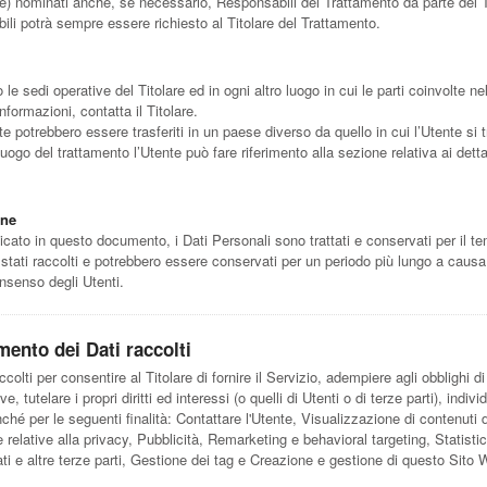
) nominati anche, se necessario, Responsabili del Trattamento da parte del Ti
li potrà sempre essere richiesto al Titolare del Trattamento.
o le sedi operative del Titolare ed in ogni altro luogo in cui le parti coinvolte n
informazioni, contatta il Titolare.
te potrebbero essere trasferiti in un paese diverso da quello in cui l’Utente si 
 luogo del trattamento l’Utente può fare riferimento alla sezione relativa ai dett
one
ato in questo documento, i Dati Personali sono trattati e conservati per il te
o stati raccolti e potrebbero essere conservati per un periodo più lungo a causa
onsenso degli Utenti.
amento dei Dati raccolti
ccolti per consentire al Titolare di fornire il Servizio, adempiere agli obblighi d
e, tutelare i propri diritti ed interessi (o quelli di Utenti o di terze parti), indivi
ché per le seguenti finalità: Contattare l'Utente, Visualizzazione di contenuti 
 relative alla privacy, Pubblicità, Remarketing e behavioral targeting, Statisti
ati e altre terze parti, Gestione dei tag e Creazione e gestione di questo Sito 