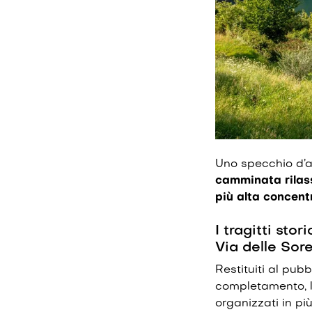
Uno specchio d’ac
camminata rilass
più alta concent
I tragitti st
Via delle Sore
Restituiti al pub
completamento, l
organizzati in pi