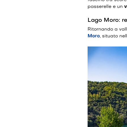
fascino tra scorc
passerelle e un
v
Lago Moro: re
Ritornando a vall
Moro
, situato
nel