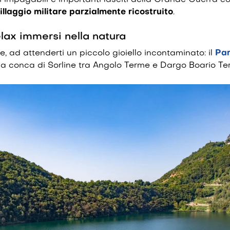
i impagabili e importanti lasciti della Grande Guerra co
illaggio militare parzialmente ricostruito
.
lax immersi nella natura
e, ad attenderti un piccolo gioiello incontaminato: il
Par
la conca di Sorline tra Angolo Terme e Dargo Boario Te