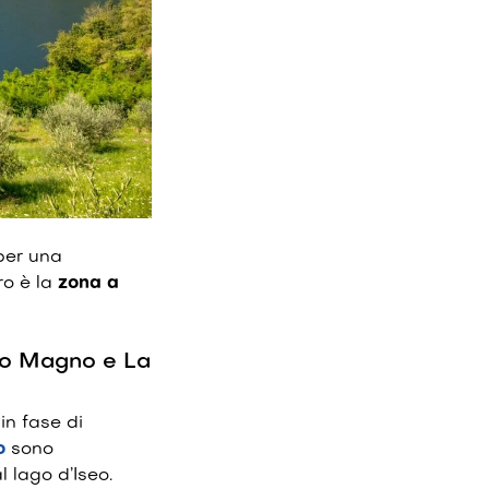
 per una
oro è la
zona a
rlo Magno e La
in fase di
o
sono
 lago d’Iseo.