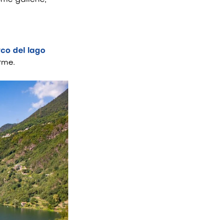
me gallerie,
co del lago
rme.