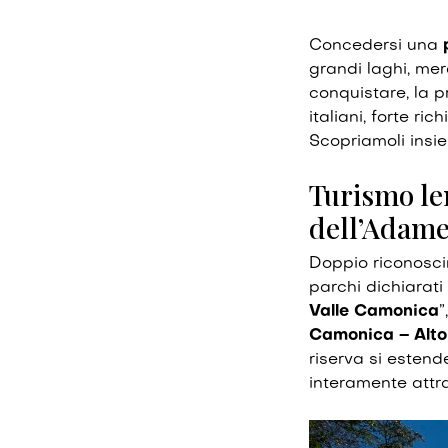
Concedersi una
grandi laghi, mera
conquistare, la p
italiani, forte ri
Scopriamoli insi
Turismo len
dell’Adame
Doppio riconosc
parchi dichiarati
Valle Camonica
”
Camonica – Alto
riserva si estend
interamente attr