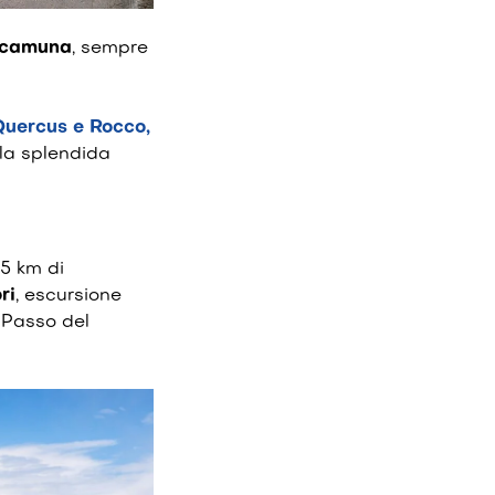
a camuna
, sempre
Quercus e Rocco,
la splendida
85 km di
ri
, escursione
 Passo del