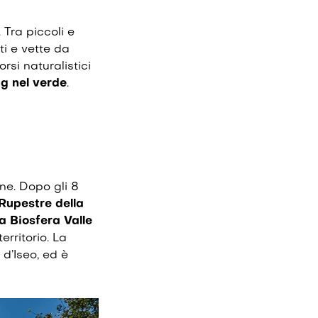
. Tra piccoli e
ti e vette da
rsi naturalistici
ng nel verde
.
e. Dopo gli 8
Rupestre della
a Biosfera Valle
erritorio. La
 d’Iseo, ed è