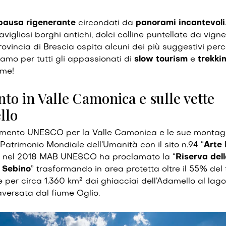
pausa rigenerante
circondati da
panorami incantevoli
vigliosi borghi antichi, dolci colline puntellate da vigne
rovincia di Brescia ospita alcuni dei più suggestivi perco
chiamo per tutti gli appassionati di
slow tourism
e
trekki
eme!
to in Valle Camonica e sulle vette
llo
imento UNESCO per la Valle Camonica e le sue montagn
 Patrimonio Mondiale dell’Umanità con il sito n.94 “
Arte 
, nel 2018 MAB UNESCO ha proclamato la “
Riserva dell
 Sebino
” trasformando in area protetta oltre il 55% del t
e per circa 1.360 km² dai ghiacciai dell’Adamello al lago
aversata dal fiume Oglio.