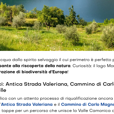
qua dallo spirito selvaggio il cui perimetro è perfetto
ante alla riscoperta della natura
. Curiosità: il lago M
razione di biodiversità d’Europa
!
orici: Antica Strada Valeriana, Cammino di Ca
lle
blico con un attento processo di riqualificazione ancora 
’
Antica Strada Valeriana
e il
Cammino di Carlo Magn
ù tappe per un percorso che unisce la Valle Camonica al