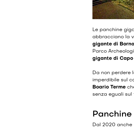
Le panchine giga
abbracciano la va
gigante di Born
Parco Archeologi
gigante di Capo
Da non perdere 
imperdibile sul c
Boario Terme
che
senza eguali sul f
Panchine 
Dal 2020 anche i