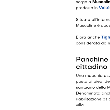
sorge a
Muscoli
prodotto in
Valtè
Situata all’inter
Muscoline è acce
E ora anche
Tign
considerata da m
Panchine 
cittadino
Una macchia azzur
posta ai piedi de
santuario della M
Denominata an
riabilitazione ps
villa.