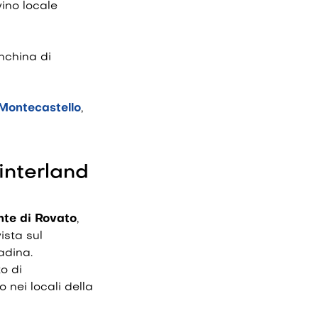
ino locale
anchina di
 Montecastello
,
interland
nte di Rovato
,
ista sul
adina.
to di
 nei locali della