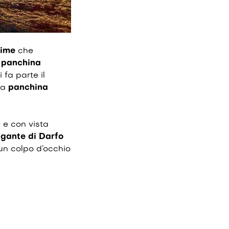
cime
che
a
panchina
 fa parte il
la
panchina
e e con vista
gante di Darfo
un colpo d’occhio