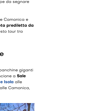
appe da segnare
alle Camonica e
ta prediletta da
sto tour tra
le
 panchine giganti
ancione a
Sale
e Isola
alle
Valle Camonica,