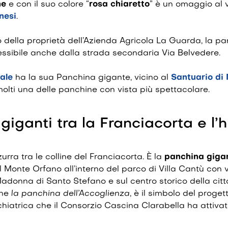
ne
e con il suo colore “
rosa chiaretto
” è un omaggio al v
nesi
.
no della proprietà dell’Azienda Agricola La Guarda, la p
ssibile anche dalla strada secondaria Via Belvedere.
ale
ha la sua Panchina gigante, vicino al
Santuario di
olti una delle panchine con vista più spettacolare.
giganti tra la Franciacorta e l’h
ra tra le colline del Franciacorta. È la
panchina giga
l Monte Orfano all’interno del parco di Villa Cantù con v
adonna di Santo Stefano e sul centro storico della citt
che
la panchina dell’Accoglienza
, è il simbolo del proget
ichiatrica che il Consorzio Cascina Clarabella ha attivato