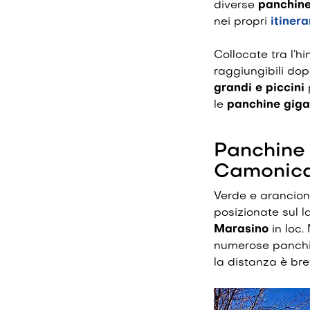
diverse
panchine
nei propri
itinera
Collocate tra l’hi
raggiungibili do
grandi e piccini
le
panchine giga
Panchine 
Camonic
Verde e arancion
posizionate sul l
Marasino
in loc.
numerose panchin
la distanza è bre