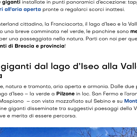
 giganti
installate in punti panoramici d’eccezione: t
ri all’aria aperta
pronte a regalarci scorci inattesi.
nterland cittadino, la Franciacorta, il lago d’Iseo e la V
po una breve camminata nel verde, le panchine sono
me
per una passeggiata nella natura. Parti con noi per que
nti
di Brescia e provincia
!
giganti dal lago d’Iseo alla Val
a
e, natura e tramonto, aria aperta e armonia. Dalle due
ago d’Iseo – la verde a
Pilzone
in loc. San Fermo e l’ar
 Maspiano – con vista mozzafiato sul Sebino e su
Mont
e giganti disseminate tra suggestivi paesaggi della 
ve e merita di essere percorsa.