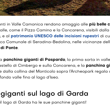
nti in Valle Camonica rendono omaggio alle
più belle 
lle, come il Pizzo Camino e la Concarena, visibili dall
o
, e al
patrimonio UNESCO delle incisioni rupestri
di cui
co Comunale di Seradina-Bedolina, nelle vicinanze del
 di Ponte
.
la
panchina giganti di Paspardo
, la prima sorta in vall
astello di Cimbergo e sulla Concarena, e la
panchina gi
 dalla collina del Monticolo sopra l’Archeopark regala 
ondo valle fino al lago d’Iseo.
giganti sul lago di Garda
l lago di Garda ha le sue panchine giganti!