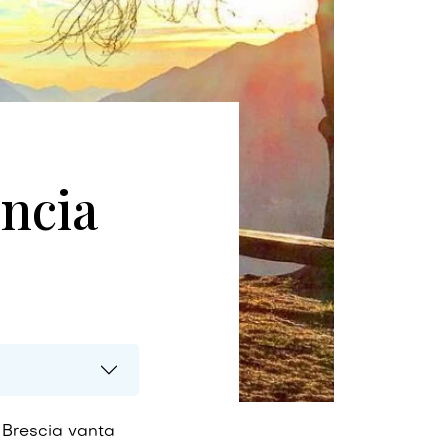
incia
i Brescia vanta