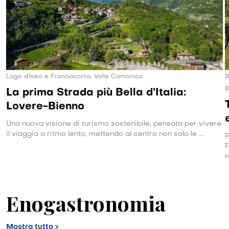
Lago d'Iseo e Franciacorta, Valle Camonica
B
B
La prima Strada più Bella d’Italia:
Lovere-Bienno
Una nuova visione di turismo sostenibile, pensata per vivere
il viaggio a ritmo lento, mettendo al centro non solo le ...
P
F
n
Enogastronomia
Mostra tutto >