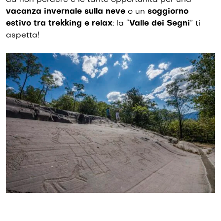
da non perdere e le tante opportunità per una
vacanza invernale sulla neve
o un
soggiorno
estivo tra trekking e relax
: la “
Valle dei Segni
” ti
aspetta!