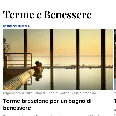
Terme e Benessere
Mostra tutto >
Lago d'Idro e Valle Sabbia, Lago di Garda, Valle Camonica
V
Terme bresciane per un bagno di
benessere
A
p