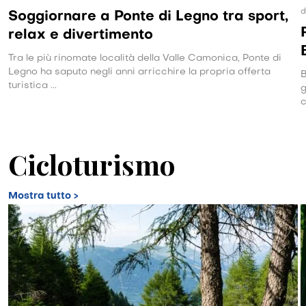
d
Soggiornare a Ponte di Legno tra sport,
relax e divertimento
Tra le più rinomate località della Valle Camonica, Ponte di
Legno ha saputo negli anni arricchire la propria offerta
B
turistica ...
g
c
Cicloturismo
Mostra tutto >