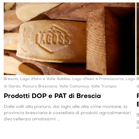
Brescia, Lago d'Idro e Valle Sabbia, Lago d'Iseo e Franciacorta, Lago
B
di Garda, Pianura Bresciana, Valle Camonica, Valle Trompia
d
Prodotti DOP e PAT di Brescia
Dalle valli alla pianura, dai laghi alle alte cime montane, la
provincia bresciana è costellata di prodotti agroalimentari
B
d’eccellenza amatissimi ...
g
c