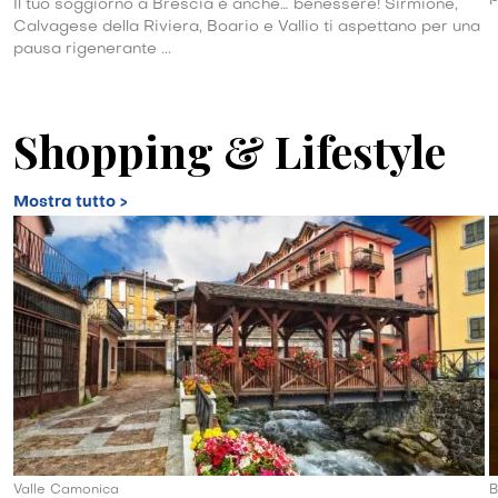
Il tuo soggiorno a Brescia è anche… benessere! Sirmione,
Calvagese della Riviera, Boario e Vallio ti aspettano per una
pausa rigenerante ...
Shopping & Lifestyle
Mostra tutto >
Valle Camonica
B