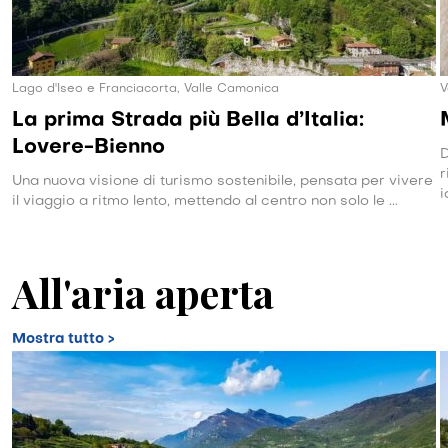
Lago d'Iseo e Franciacorta, Valle Camonica
V
La prima Strada più Bella d’Italia:
Lovere-Bienno
D
r
Una nuova visione di turismo sostenibile, pensata per vivere
i
il viaggio a ritmo lento, mettendo al centro non solo le ...
All'aria aperta
Mostra tutto >