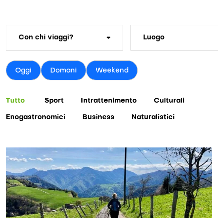
Oggi
Domani
Weekend
Tutto
Sport
Intrattenimento
Culturali
Enogastronomici
Business
Naturalistici