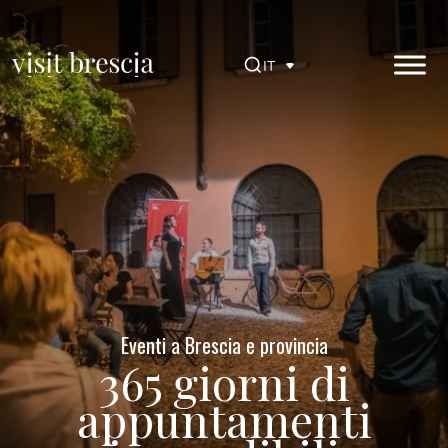
Vai
al
contenuto
IT
principale
Visit Brescia
Eventi a Brescia e provincia
365 giorni di
appuntamenti