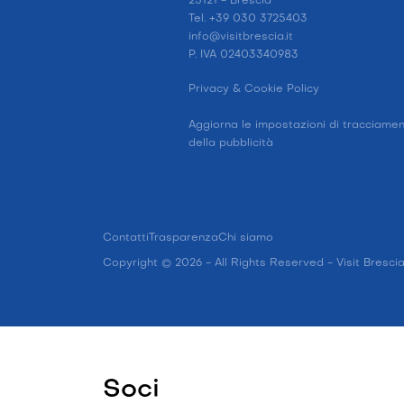
25121 - Brescia
Tel. +39 030 3725403
info@visitbrescia.it
P. IVA 02403340983
Privacy & Cookie Policy
Aggiorna le impostazioni di tracciame
della pubblicità
Contatti
Trasparenza
Chi siamo
Copyright © 2026 - All Rights Reserved - Visit Bresci
Soci