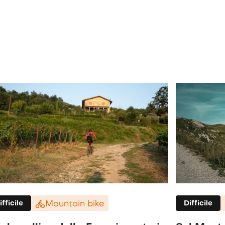
ifficile
Mountain bike
Difficile