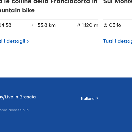
a le colline della Franciacorta in
Sul Mont
untain bike
04:58
53.8 km
1.120 m
03:16
ti i dettagli
Tutti i dettag
y/Live in Brescia
Italiano
ismo accessibile