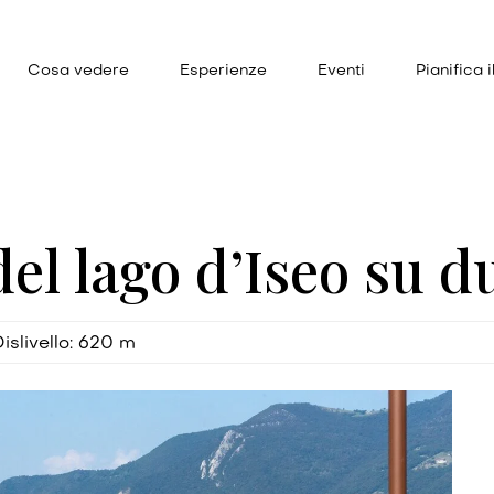
Cosa vedere
Esperienze
Eventi
Pianifica i
del lago d’Iseo su d
islivello: 620 m