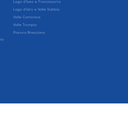
Lago d’Iseo e Franciacorta
Lago d’Idro e Valle Sabbia
Valle Camonica
Valle Trompia
Pianura Bresciana
nto
a