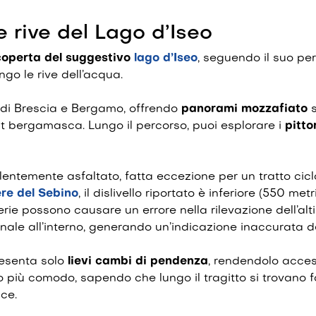
le rive del Lago d’Iseo
coperta del suggestivo
lago d’Iseo
, seguendo il suo pe
ngo le rive dell’acqua.
ce di Brescia e Bergamo, offrendo
panorami
mozzafiato
s
t bergamasca. Lungo il percorso, puoi esplorare i
pitto
lentemente asfaltato, fatta eccezione per un tratto cic
ere del Sebino
, il dislivello riportato è inferiore (550 met
rie possono causare un errore nella rilevazione dell’altim
ale all’interno, generando un’indicazione inaccurata del
resenta solo
lievi cambi di pendenza
, rendendolo accessi
nto più comodo, sapendo che lungo il tragitto si trovano f
cce.