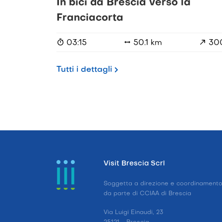
In bici da Brescia verso la
Franciacorta
03:15
50.1 km
30
Tutti i dettagli
Visit Brescia Scrl
Soggetta a direzione e coordinament
da parte di CCIAA di Brescia
Via Luigi Einaudi, 23