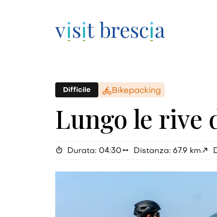
Visit Brescia
Vai
al
Difficile
Bikepacking
contenuto
principale
Lungo le rive 
Durata: 04:30
Distanza: 67.9 km
D