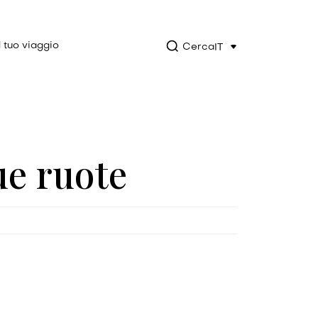
l tuo viaggio
Cerca
IT
ue ruote