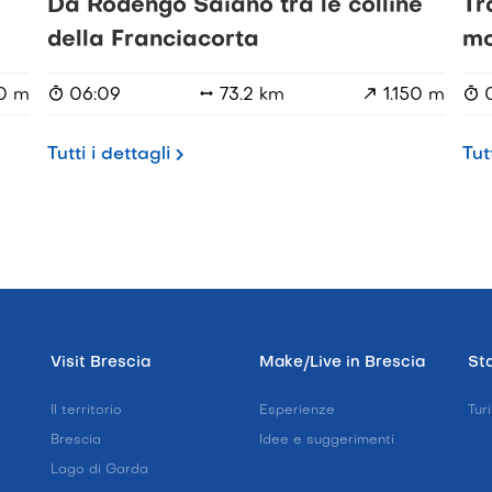
Da Rodengo Saiano tra le colline
Tr
della Franciacorta
mo
0 m
06:09
73.2 km
1.150 m
Tutti i dettagli
Tut
Visit Brescia
Make/Live in Brescia
Sta
o
Il territorio
Esperienze
Tur
Brescia
Idee e suggerimenti
Lago di Garda