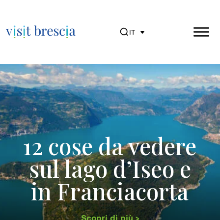
IT
Visit Brescia
Vai
al
contenuto
principale
12 cose da vedere
sul lago d’Iseo e
in Franciacorta
Scopri di più >