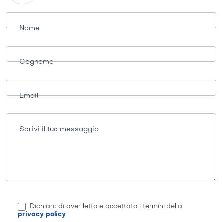
Richiesta
informazioni
Nome
Cognome
Email
Scrivi il tuo messaggio
Dichiaro di aver letto e accettato i termini della
privacy policy