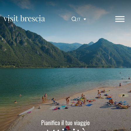
Vai
al
contenuto
IT
principale
Visit Brescia
Pianifica il tuo viaggio