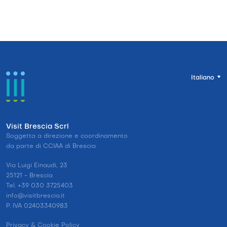
Italiano
Visit Brescia Scrl
Soggetta a direzione e coordinamento
da parte di CCIAA di Brescia
Via Luigi Einaudi, 23
25121 - Brescia
Tel. +39 030 3725403
info@visitbrescia.it
P. IVA 02403340983
Privacy & Cookie Policy