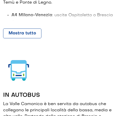
Temù e Ponte di Legno.
Codice IATA aeroportuale: MXP
www.milanomalpensa-airport.com
A4 Milano-Venezia
: uscite Ospitaletto o Brescia
Ovest
Dall’aeroporto di Orio al Serio è possibile recarsi in
stazione a Bergamo, prendere il treno per Brescia e
A35 BreBeMi
: uscita Brescia
Mostra tutto
da lì usufruire del servizio ferroviario di Trenord
SS42
Brescia – Iseo – Edolo. In alternativa, dalla stazione
delle autolinee di Bergamo partono autobus diretti
verso la Valle Camonica.
IN AUTOBUS
La Valle Camonica è ben servita da autobus che
collegano le principali località della bassa, media e