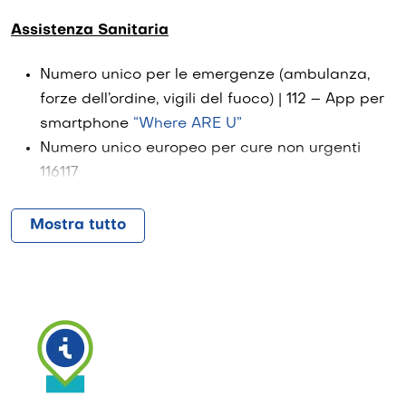
+39 0364 92089
Assistenza Sanitaria
Numero unico per le emergenze (ambulanza,
forze dell’ordine, vigili del fuoco) | 112 – App per
smartphone
“Where ARE U”
Numero unico europeo per cure non urgenti
116117
Ospedale di Esine +39 0364 3691
https://www.ats-
Mostra tutto
montagna.it/strutture/ospedale-di-esine/
Ospedale di Edolo +39 0364 7721
https://www.ats-
montagna.it/strutture/ospedale-di-edolo
/
In caso di emergenze