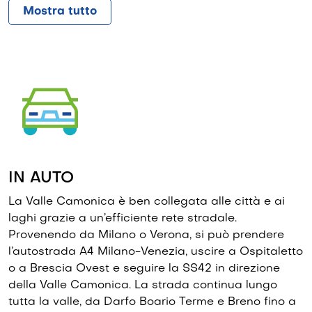
www.milanbergamoairport.it
Mostra tutto
2 Aeroporto internazionale di Milano
Linate
L’aeroporto internazionale che collega Milano con
tantissime città italiane ed europee. Dista circa 90
km dalla Valle Camonica.
Codice IATA aeroportuale: LIN
www.milanolinate-airport.com
IN AUTO
3. Aeroporto internazionale di Milano
La Valle Camonica è ben collegata alle città e ai
Malpensa
laghi grazie a un’efficiente rete stradale.
Provenendo da Milano o Verona, si può prendere
L’aeroporto internazionale di Milano Malpensa
l’autostrada A4 Milano-Venezia, uscire a Ospitaletto
collega Milano con l’Europa (voli low cost con Easy
o a Brescia Ovest e seguire la SS42 in direzione
Jet, Terminal 2) e tutti i continenti (Terminal 1). Dista
della Valle Camonica. La strada continua lungo
circa 130 km dalla Valle Camonica.
tutta la valle, da Darfo Boario Terme e Breno fino a