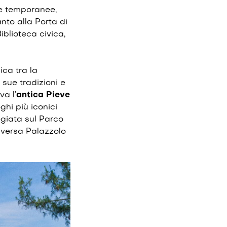
re temporanee,
nto alla Porta di
blioteca civica,
ica tra la
 sue tradizioni e
va l’
antica
Pieve
oghi più iconici
egiata sul Parco
aversa Palazzolo