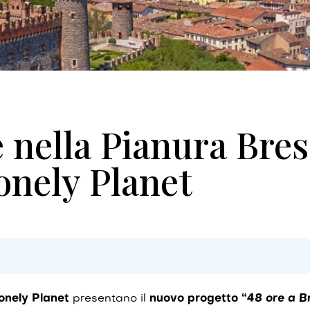
e nella Pianura Bre
onely Planet
onely Planet
presentano il
nuovo progetto “
48 ore a B