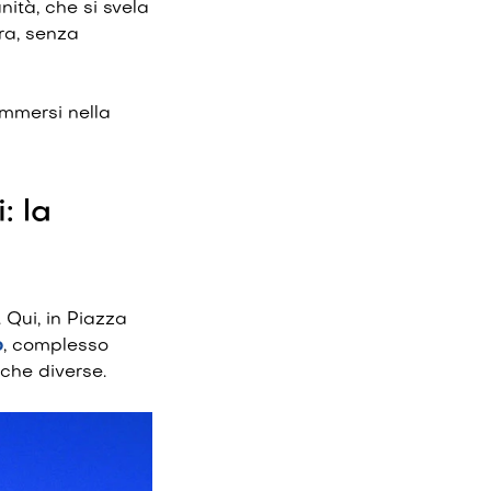
nità, che si svela
ura, senza
immersi nella
: la
. Qui, in Piazza
o
, complesso
oche diverse.