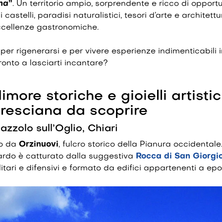
na
”
. Un territorio ampio, sorprendente e ricco di opportu
 castelli, paradisi naturalistici, tesori d’arte e architett
ccellenze gastronomiche.
er rigenerarsi e per vivere esperienze indimenticabili 
pronto a lasciarti incantare?
dimore storiche e gioielli artistici
resciana da scoprire
azzolo sull’Oglio, Chiari
io da
Orzinuovi
, fulcro storico della Pianura occidentale
uardo è catturato dalla suggestiva
Rocca di San Giorgi
litari e difensivi e formato da edifici appartenenti a ep