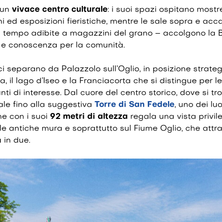
 un
vivace centro culturale
: i suoi spazi ospitano most
i ed esposizioni fieristiche, mentre le sale sopra e acca
 tempo adibite a magazzini del grano – accolgono la Bi
o e conoscenza per la comunità.
ci separano da Palazzolo sull’Oglio, in posizione strateg
, il lago d’Iseo e la Franciacorta che si distingue per le
ti di interesse. Dal cuore del centro storico, dove si tro
sale fino alla suggestiva
Torre di San Fedele
, uno dei lu
he con i suoi
92 metri di altezza
regala una vista privil
ulle antiche mura e soprattutto sul
Fiume Oglio
, che attr
 in due.