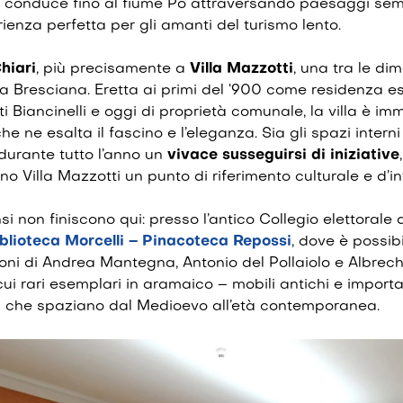
conduce fino al
fiume Po
attraversando paesaggi semp
ienza perfetta per gli amanti del turismo lento.
hiari
, più precisamente a
Villa Mazzotti
, una tra le dim
a Bresciana. Eretta ai primi del ‘900 come residenza es
 Biancinelli e oggi di proprietà comunale, la villa è im
 ne esalta il fascino e l’eleganza. Sia gli spazi interni
durante tutto l’anno un
vivace susseguirsi di iniziative
no Villa Mazzotti un punto di riferimento culturale e d’i
nsi non finiscono qui: presso l’antico Collegio elettorale
blioteca Morcelli – Pinacoteca Repossi
, dove è possib
oni di
Andrea Mantegna
,
Antonio del Pollaiolo
e
Albrech
cui rari esemplari in aramaico – mobili antichi e importa
ra che spaziano dal Medioevo all’età contemporanea.