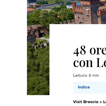
48 or
con L
Lettura:
6
min
Indice
Visit Brescia
e
L