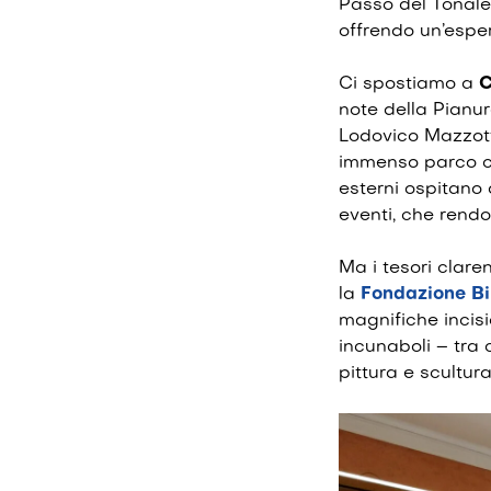
Passo del Tonale
offrendo un’esper
Ci spostiamo a
C
note della Pianur
Lodovico Mazzotti
immenso parco che
esterni ospitano 
eventi, che rendo
Ma i tesori clare
la
Fondazione Bi
magnifiche incisi
incunaboli – tra 
pittura e scultu