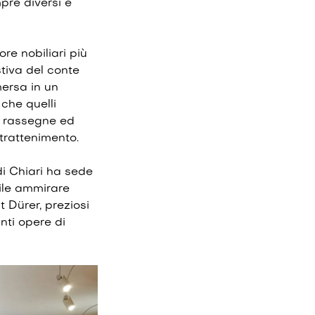
re diversi e
ore nobiliari più
tiva del conte
mersa in un
 che quelli
, rassegne ed
ntrattenimento.
 di Chiari ha sede
ile ammirare
t Dürer
, preziosi
nti opere di