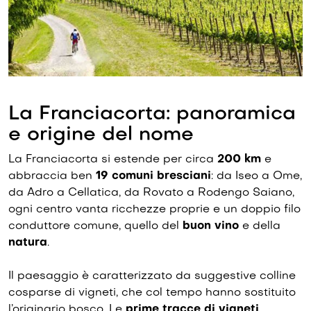
La Franciacorta: panoramica
e origine del nome
La Franciacorta si estende per circa
200 km
e
abbraccia ben
19 comuni bresciani
: da Iseo a Ome,
da Adro a Cellatica, da Rovato a Rodengo Saiano,
ogni centro vanta ricchezze proprie e un doppio filo
conduttore comune, quello del
buon vino
e della
natura
.
Il paesaggio è caratterizzato da suggestive colline
cosparse di vigneti, che col tempo hanno sostituito
l’originario bosco. Le
prime tracce di vigneti