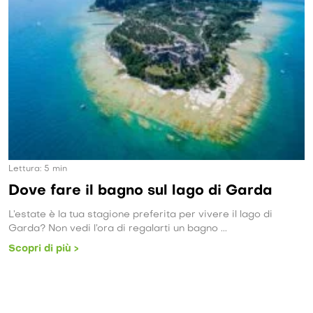
Lettura:
4
min
 di Garda
Cosa fare sul lago d’Iseo in 
ere il lago di
Incastonata tra le montagne e ricca di opp
 ...
soggiorno estivo all’insegna del relax e della t
Scopri di più >