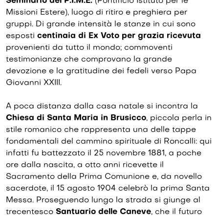
Seminario del P.I.M.E.
(Pontificio Istituto per le
Missioni Estere), luogo di ritiro e preghiera per
gruppi. Di grande intensità le stanze in cui sono
esposti
centinaia di Ex Voto per grazia ricevuta
provenienti da tutto il mondo; commoventi
testimonianze che comprovano la grande
devozione e la gratitudine dei fedeli verso Papa
Giovanni XXIII.
A poca distanza dalla casa natale si incontra la
Chiesa di Santa Maria in Brusicco
, piccola perla in
stile romanico che rappresenta una delle tappe
fondamentali del cammino spirituale di Roncalli: qui
infatti fu battezzato il 25 novembre 1881, a poche
ore dalla nascita, a otto anni ricevette il
Sacramento della Prima Comunione e, da novello
sacerdote, il 15 agosto 1904 celebrò la prima Santa
Messa. Proseguendo lungo la strada si giunge al
trecentesco
Santuario delle Caneve
, che il futuro