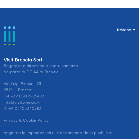
Italiano
Visit Brescia Scrl
Soggetta a direzione e coordinamento
da parte di CCIAA di Brescia
Via Luigi Einaudi, 23
25121 - Brescia
Tel. +39 030 3725403
info@visitbrescia.it
P. IVA 02403340983
Privacy & Cookie Policy
Aggiorna le impostazioni di tracciamento della pubblicità