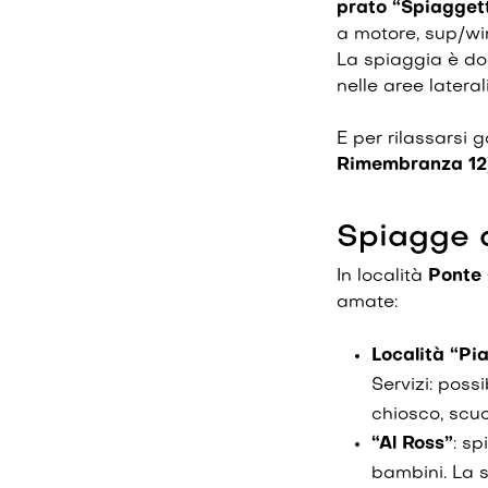
prato “Spiaggett
a motore, sup/win
La spiaggia è dog
nelle aree laterali
E per rilassarsi 
Rimembranza 12
Spiagge a
In località
Ponte
amate:
Località “Pi
Servizi: poss
chiosco, scuo
“Al Ross”
: sp
bambini. La s