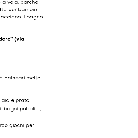
e a vela, barche
tta per bambini.
 facciano il bagno
ero” (via
tà balneari molto
iaia e prato.
, bagni pubblici,
arco giochi per