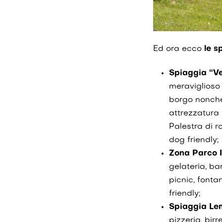
Ed ora ecco
le 
Spiaggia “Ve
meraviglioso 
borgo nonché 
attrezzatura 
Palestra di r
dog friendly;
Zona Parco 
gelateria, ba
picnic, font
friendly;
Spiaggia Le
pizzeria, bir