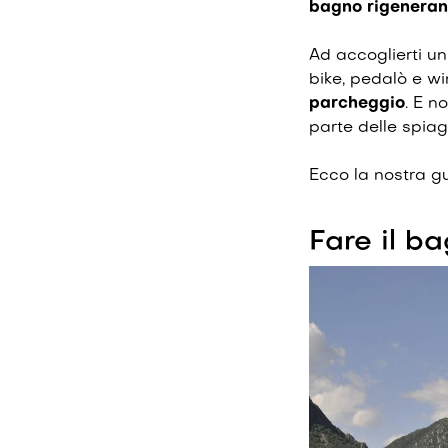
bagno rigenerant
Ad accoglierti u
bike, pedalò e wi
parcheggio
. E n
parte delle spiag
Ecco la nostra g
Fare il b