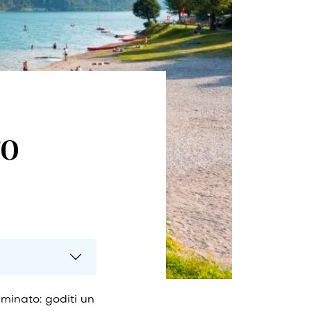
go
aminato: goditi un