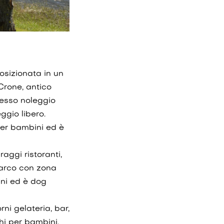
osizionata in un
Crone, antico
nesso noleggio
ggio libero.
per bambini ed è
raggi ristoranti,
 parco con zona
ini ed è dog
rni gelateria, bar,
hi per bambini,