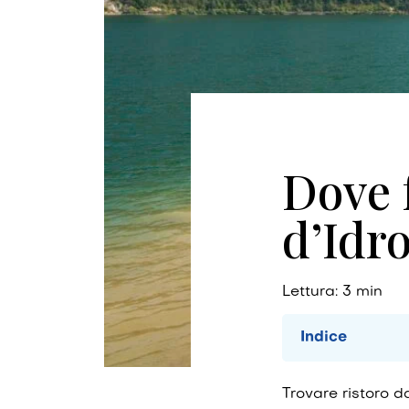
Dove f
d’Idr
Lettura:
3
min
Indice
Trovare ristoro d