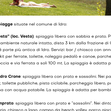
spiagge
situate nel comune di Idro:
sta” (loc. Vesta)
: spiaggia libera con sabbia e prato. P
ambiente naturale intatto, dista 3 km dalla frazione di 
parte più antica di Idro. Servizi: bar / chiosco con an
kit per ferrate, toilette, noleggio pedalò e canoe, parche
occia e via ferrata a soli 100 mt. La spiaggia è adatta 
Idro Crone
: spiaggia libera con prato e sassolini. Nei pa
r, toilette pubbliche, pista ciclabile, parcheggio libero,
ana con acqua potabile. La spiaggia è adatta per bamb
mprato
: spiaggia libera con prato e “sassolini”. Nei dinto
reria, chiosco a lago, campo da beach volley, parco gioc