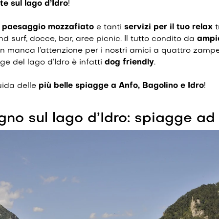
e sul lago d’Idro
!
n
paesaggio mozzafiato
e tanti
servizi per il tuo relax
nd surf, docce, bar, aree picnic. Il tutto condito da
ampia
on manca l’attenzione per i nostri amici a quattro zamp
ge del lago d’Idro è infatti
dog friendly
.
uida delle
più belle spiagge a Anfo, Bagolino e Idro
!
agno sul lago d’Idro: spiagge ad