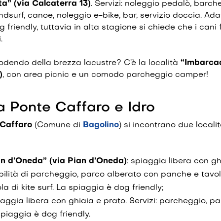
a” (via Calcaterra 13)
. Servizi: noleggio pedalò, barch
dsurf, canoe, noleggio e-bike, bar, servizio doccia. Ada
 friendly, tuttavia in alta stagione si chiede che i cani
.
godendo della brezza lacustre? C’è la località
“Imbarcad
)
, con area picnic e un comodo parcheggio camper!
 Ponte Caffaro e Idro
 Caffaro
(Comune di
Bagolino
) si incontrano due locali
an d’Oneda” (via Pian d’Oneda)
: spiaggia libera con gh
ibilità di parcheggio, parco alberato con panche e tavoli
la di kite surf. La spiaggia è dog friendly;
iaggia libera con ghiaia e prato. Servizi: parcheggio, p
piaggia è dog friendly.