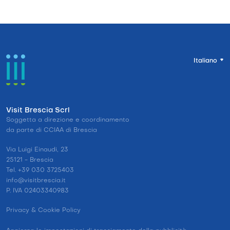
Italiano
Visit Brescia Scrl
Soggetta a direzione e coordinamento
da parte di CCIAA di Brescia
Via Luigi Einaudi, 23
25121 - Brescia
Tel. +39 030 3725403
info@visitbrescia.it
P. IVA 02403340983
Privacy & Cookie Policy