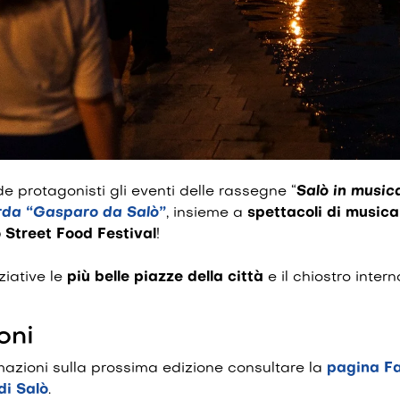
 protagonisti gli eventi delle rassegne “
Salò in music
rda “Gasparo da Salò”
, insieme a
spettacoli di music
 Street Food Festival
!
ziative le
più belle piazze della città
e il chiostro inter
oni
rmazioni sulla prossima edizione consultare la
pagina Fa
di Salò
.