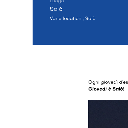
Luogo
Salò
Varie location , Salò
Ogni giovedì d’e
Giovedì è Salò
!