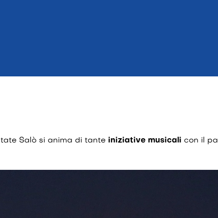
state Salò si anima di tante
iniziative musicali
con il pa