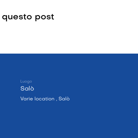
 questo post
Luogo
Salò
Varie location , Salò