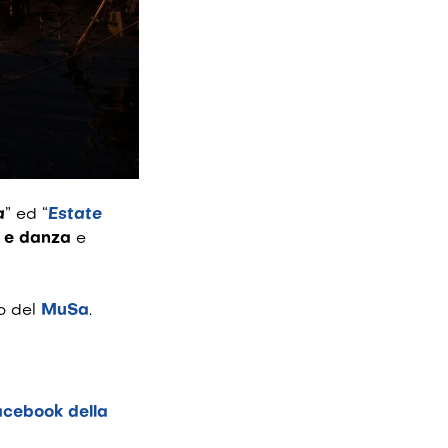
a
” ed “
Estate
a e danza
e
no del
MuSa
.
cebook della