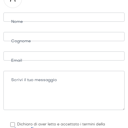
Richiesta
informazioni
Nome
Cognome
Email
Scrivi il tuo messaggio
Dichiaro di aver letto e accettato i termini della