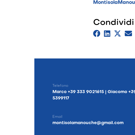
MontisolaMano
Condividi
Telefono
Marco +39 333 9021615 | Giacomo +3
5399117
Email
montisolamanouche@gmail.com