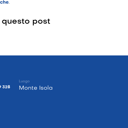
uche
.
 questo post
Luogo
9 328
Monte Isola