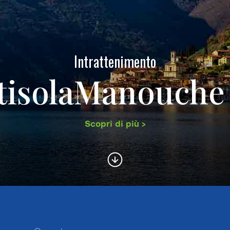
Intrattenimento
isolaManouche
Scopri di più >