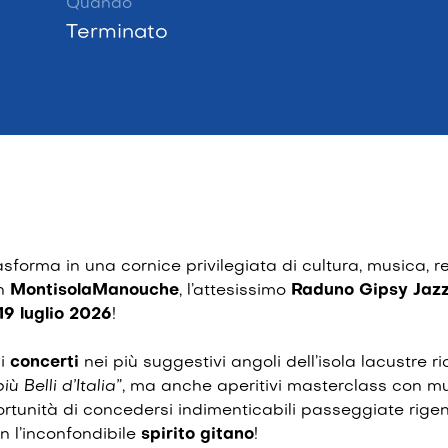
Quando
Terminato
asforma in una cornice privilegiata di cultura, musica, r
on
MontisolaManouche
, l’attesissimo
Raduno Gipsy Jaz
 19 luglio 2026
!
di
concerti
nei più suggestivi angoli dell’isola lacustre 
iù Belli d’Italia”
, ma anche aperitivi masterclass con mus
ortunità di concedersi indimenticabili passeggiate rigene
on l’inconfondibile
spirito gitano
!