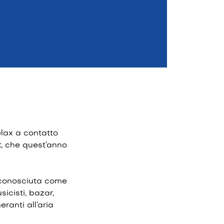
elax a contatto
z
, che quest’anno
riconosciuta come
icisti, bazar,
ranti all’aria