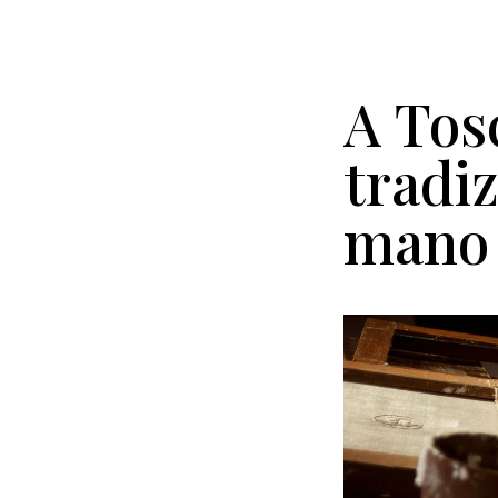
A Tos
tradiz
mano