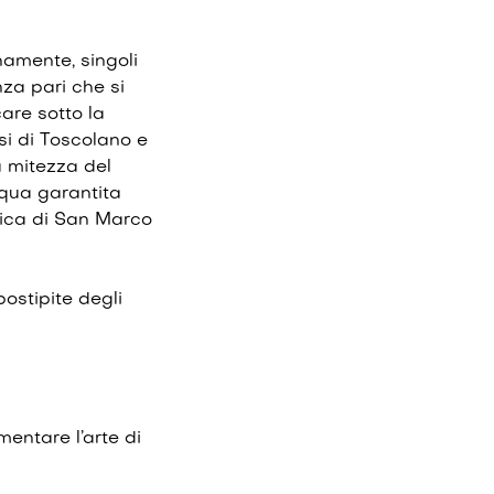
namente, singoli
nza pari che si
are sotto la
si di Toscolano e
a mitezza del
cqua garantita
lica di San Marco
postipite degli
mentare l’arte di