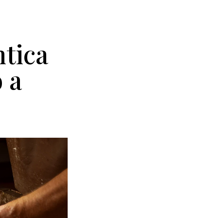
ntica
o a