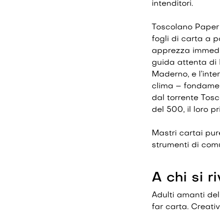
intenditori.
Toscolano Paper 
fogli di carta a p
apprezza immediat
guida attenta di 
Maderno, e l’inte
clima – fondamen
dal torrente Tos
del 500, il loro p
Mastri cartai pur
strumenti di comu
A chi si r
Adulti amanti del
far carta. Creativi