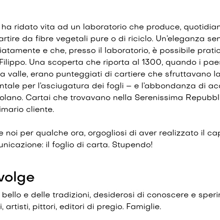
ha ridato vita ad un laboratorio che produce, quotidia
artire da fibre vegetali pure o di riciclo. Un’eleganza se
amente e che, presso il laboratorio, è possibile pratic
Filippo. Una scoperta che riporta al 1300, quando i pae
ra valle, erano punteggiati di cartiere che sfruttavano l
tale per l’asciugatura dei fogli – e l’abbondanza di a
colano. Cartai che trovavano nella Serenissima Repubb
rimario cliente.
e noi per qualche ora, orgogliosi di aver realizzato il ca
nicazione: il foglio di carta. Stupendo!
ivolge
 bello e delle tradizioni, desiderosi di conoscere e speri
, artisti, pittori, editori di pregio. Famiglie.