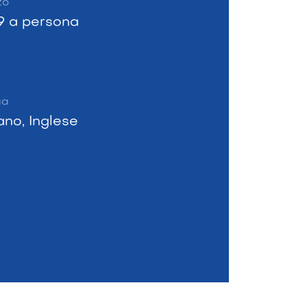
zo
9 a persona
ua
iano, Inglese