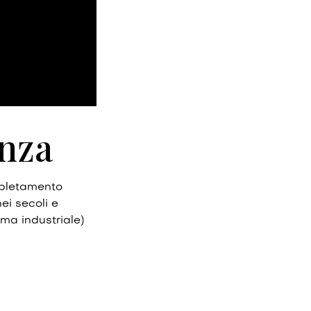
enza
mpletamento
ei secoli e
rma industriale)