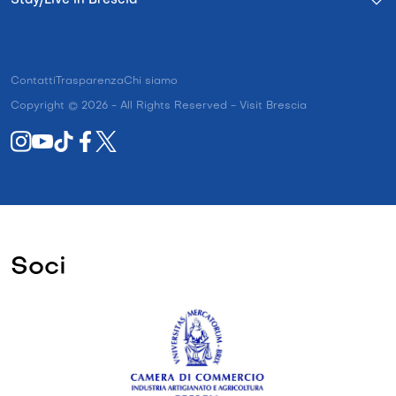
Stay/Live in Brescia
Contatti
Trasparenza
Chi siamo
Copyright © 2026 - All Rights Reserved - Visit Brescia
Soci