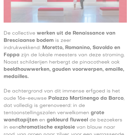
De collective
werken uit de Renaissance van
Bresciaanse bodem
is zeer
indrukwekkend:
Moretto, Romanino, Savoldo en
Foppa
zijn de lokale meesters van deze stroming.
Naast schilderijen herbergt de pinacotheek ook
beeldhouwwerken, gouden voorwerpen, emaille,
medailles.
De achtergrond van dit immense erfgoed is het
oude 16e-eeuwse
Palazzo Martinengo da Barco
,
dat volledig is gerenoveerd: in de
tentoonstellingszalen verwelkomen
grote
wandtapijten
en
gekleurd fluweel
de bezoekers
in een
chromatische explosie
van blauw naar
rood, van groen naar zilver, voor een verrassende