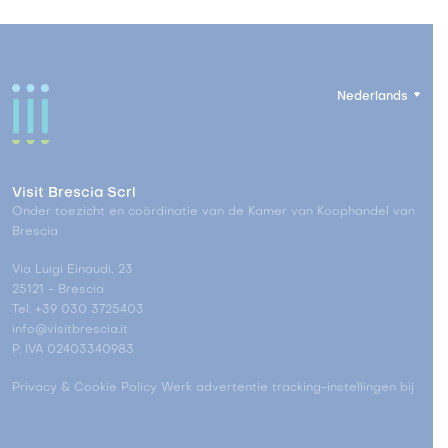
Nederlands
Visit Brescia Scrl
Onder toezicht en coördinatie van de Kamer van Koophandel van
Brescia
Via Luigi Einaudi, 23
25121 - Brescia
Tel. +39 030 3725403
info@visitbrescia.it
P. IVA 02403340983
Privacy & Cookie Policy
Werk advertentie tracking-instellingen bij