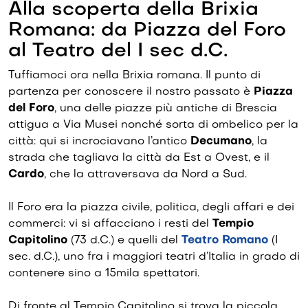
Alla scoperta della Brixia
Romana: da Piazza del Foro
al Teatro del I sec d.C.
Tuffiamoci ora nella Brixia romana. Il punto di
partenza per conoscere il nostro passato è
Piazza
del Foro
, una delle piazze più antiche di Brescia
attigua a Via Musei nonché sorta di ombelico per la
città: qui si incrociavano l’antico
Decumano
, la
strada che tagliava la città da Est a Ovest, e il
Cardo
, che la attraversava da Nord a Sud.
Il Foro era la piazza civile, politica, degli affari e dei
commerci: vi si affacciano i resti del
Tempio
Capitolino
(73 d.C.) e quelli del
Teatro Romano
(I
sec. d.C.), uno fra i maggiori teatri d’Italia in grado di
contenere sino a 15mila spettatori.
Di fronte al Tempio Capitolino si trova la piccola