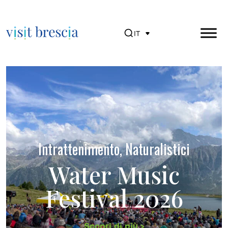
IT
Visit Brescia
Vai
al
contenuto
principale
Intrattenimento, Naturalistici
Water Music
Festival 2026
Scopri di più >