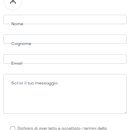
Richiesta
informazioni
Nome
Cognome
Email
Scrivi il tuo messaggio
Dichiaro di aver letto e accettato i termini della