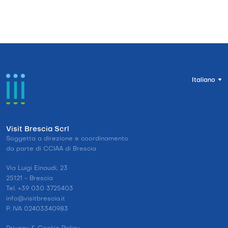
Italiano
Visit Brescia Scrl
Soggetta a direzione e coordinamento
da parte di CCIAA di Brescia
Via Luigi Einaudi, 23
25121 - Brescia
Tel. +39 030 3725403
info@visitbrescia.it
P. IVA 02403340983