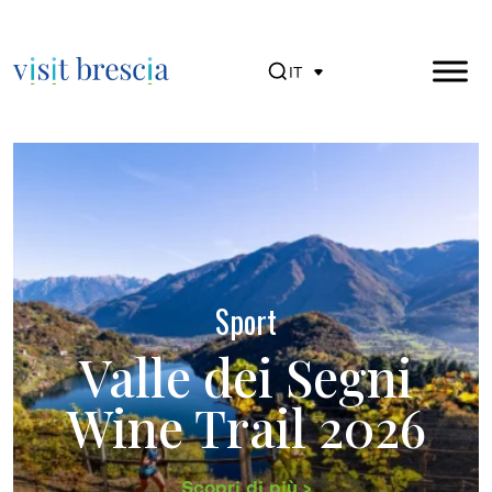
IT
Visit Brescia
Vai
al
contenuto
principale
Sport
Valle dei Segni
Wine Trail 2026
Scopri di più >