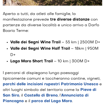
Aperta a tutti, da atleti alle famiglie, la
manifestazione prevede
tre diverse distanze
con
partenze da diverse località e unico arrivo a Darfo
Boario Terme:
Valle dei Segni Wine Trail
– 55 km | 2500M D+
Valle dei Segni Wine Half Trail
– 18km | 950M
D+
Lago Moro Short Trail
– 10 km | 300M D+
I percorsi di dispiegano lungo paesaggi
tipicamente camuni e toccheranno cantine, vigneti,
parchi delle incisioni rupestri Patrimonio Unesco
e
altri luoghi simbolo del territorio come la
Pieve di
San Siro
, il
Castello di Breno
, l’
Annunciata di
Piancogno
e il
parco del Lago Moro
.