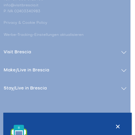
info@visitbrescia.it
P. IVA 02403340983
Privacy & Cookie Policy
Werbe-Tracking-Einstellungen aktualisieren
Visit Brescia
Make/Live in Brescia
Stay/Live in Brescia
Kontact
Wer wir sind – Besuchen Sie Brescia
Copyright © 2026 - All Rights Reserved - Visit Brescia