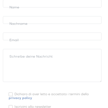
anfordern
Name
Nachname
Email
Schreibe deine Nachricht
Dichiaro di aver letto e accettato i termini della
privacy policy
Iscrivimi alla newsletter