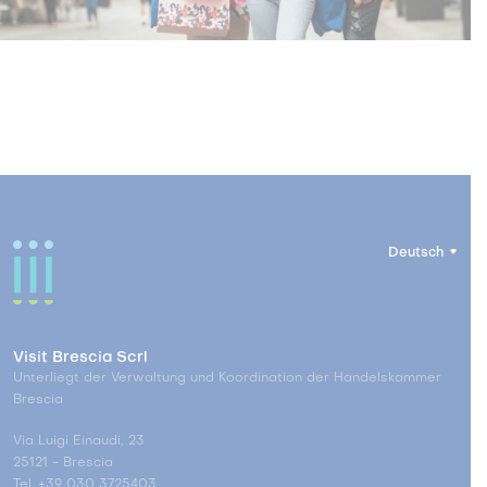
Deutsch
Visit Brescia Scrl
Unterliegt der Verwaltung und Koordination der Handelskammer
Brescia
Via Luigi Einaudi, 23
25121 - Brescia
Tel. +39 030 3725403