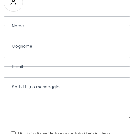
Richiesta
informazioni
Nome
Cognome
Email
Scrivi il tuo messaggio
Dichiaro di aver letto e accettato i termini della