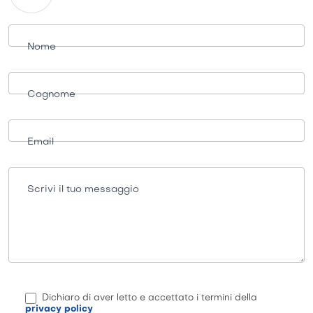
Richiesta
informazioni
Nome
Cognome
Email
Scrivi il tuo messaggio
Dichiaro di aver letto e accettato i termini della
privacy policy