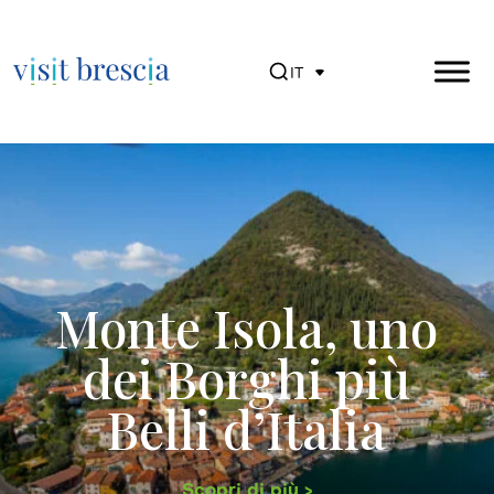
IT
Visit Brescia
Vai
al
contenuto
principale
Monte Isola, uno
dei Borghi più
Belli d’Italia
Scopri di più >