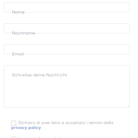
Informationen
anfordern
Name
Nachname
Email
Schreibe deine Nachricht
Dichiaro di aver letto e accettato i termini della
privacy policy