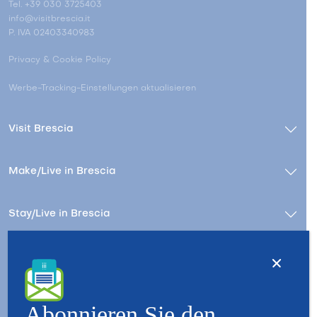
Tel. +39 030 3725403
info@visitbrescia.it
P. IVA 02403340983
Privacy & Cookie Policy
Werbe-Tracking-Einstellungen aktualisieren
Visit Brescia
Make/Live in Brescia
Stay/Live in Brescia
Kontact
Wer wir sind – Besuchen Sie Brescia
Copyright © 2026 - All Rights Reserved - Visit Brescia
Abonnieren Sie den