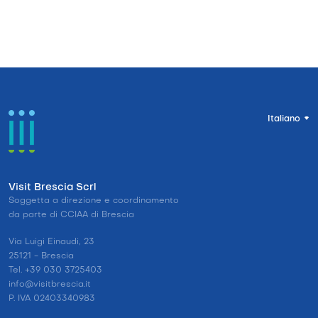
Italiano
Visit Brescia Scrl
Soggetta a direzione e coordinamento
da parte di CCIAA di Brescia
Via Luigi Einaudi, 23
25121 - Brescia
Tel. +39 030 3725403
info@visitbrescia.it
P. IVA 02403340983