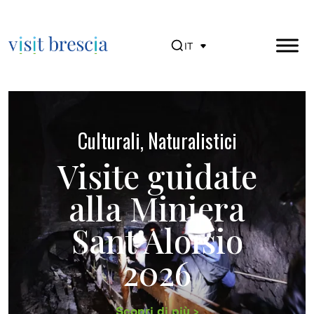
IT
Visit Brescia
Vai
al
Culturali, Naturalistici
contenuto
principale
Visite guidate
alla Miniera
Sant’Aloisio
2026
Scopri di più >