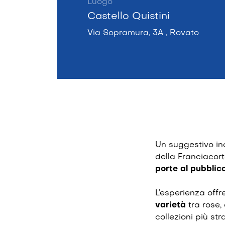
Luogo
Castello Quistini
Via Sopramura, 3A , Rovato
Un suggestivo in
della Franciacor
porte al pubblic
L’esperienza offr
varietà
tra rose,
collezioni più st