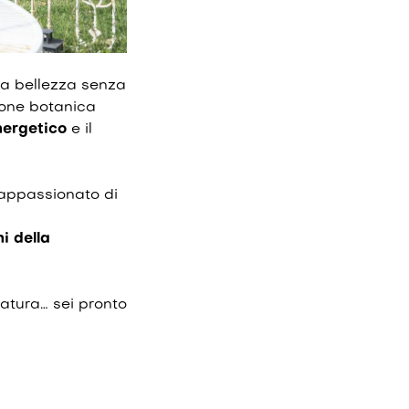
la bellezza senza
zione botanica
nergetico
e il
 appassionato di
hi della
atura… sei pronto