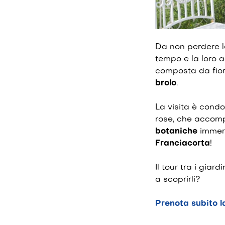
Da non perdere 
tempo e la loro a
composta da fiori
brolo
.
La visita è cond
rose, che accomp
botaniche
immers
Franciacorta
!
Il tour tra i giar
a scoprirli?
Prenota subito l