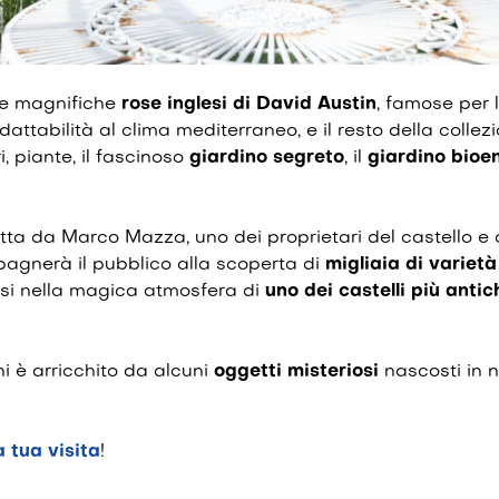
le magnifiche
rose inglesi di David Austin
, famose per 
dattabilità al clima mediterraneo, e il resto della colle
, piante, il fascinoso
giardino segreto
, il
giardino bioe
otta da Marco Mazza, uno dei proprietari del castello e
agnerà il pubblico alla scoperta di
migliaia
di varietà
i nella magica atmosfera di
uno dei castelli più antic
dini è arricchito da alcuni
oggetti
misteriosi
nascosti in n
a tua visita
!