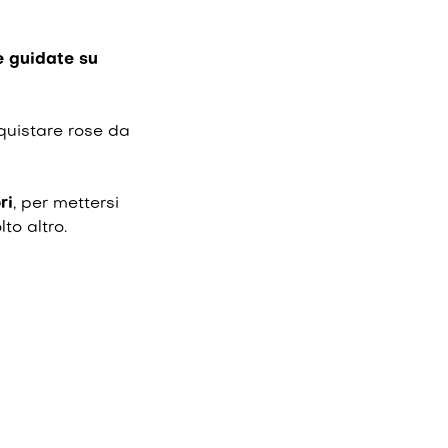
e guidate su
uistare rose da
ri
, per mettersi
to altro.