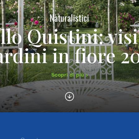
Naturalistici
llo Quistini: visi
ardini in fiore 2
Scopri di più >