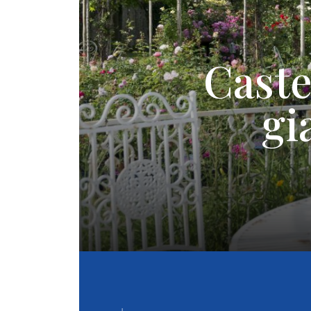
Caste
gi