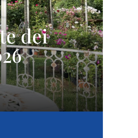
te dei
026