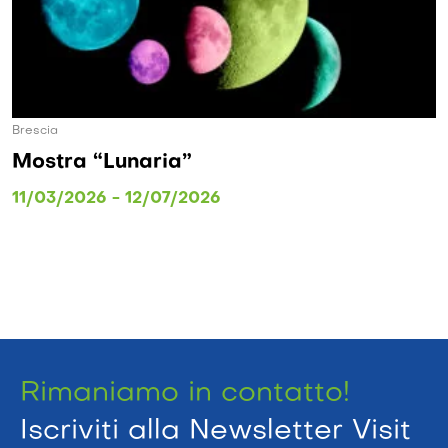
Brescia, Lago d
Lunaria”
Giornate 
 - 12/07/2026
21/03/2026
Rimaniamo in contatto!
Iscriviti alla Newsletter Visit