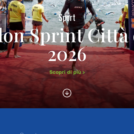
Sport
lon Sprint Città 
2026
Scopri di più >