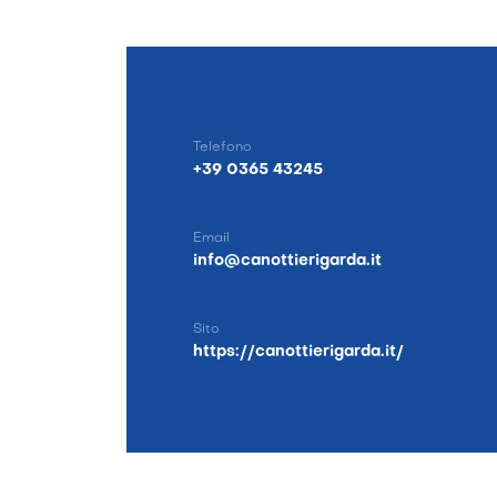
Telefono
+39 0365 43245
Email
info@canottierigarda.it
Sito
https://canottierigarda.it/