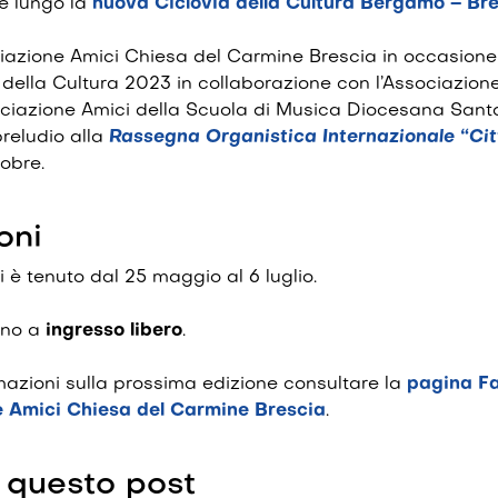
te lungo la
nuova Ciclovia della Cultura Bergamo – Br
ciazione Amici Chiesa del Carmine Brescia in occasion
 della Cultura 2023 in collaborazione con l’Associazion
ciazione Amici della Scuola di Musica Diocesana Santa 
reludio alla
Rassegna Organistica Internazionale “Cit
tobre.
oni
i è tenuto dal 25 maggio al 6 luglio.
sono a
ingresso libero
.
rmazioni sulla prossima edizione consultare la
pagina F
e Amici Chiesa del Carmine Brescia
.
 questo post