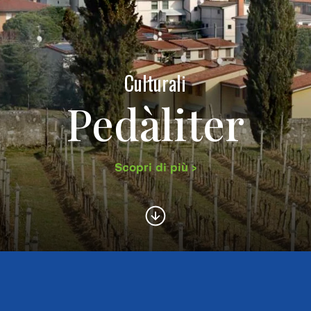
Culturali
Pedàliter
Scopri di più >