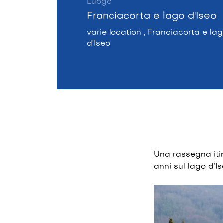
Luogo
Franciacorta e lago d'Iseo
varie location , Franciacorta e la
d'Iseo
Una rassegna iti
anni sul lago d’I