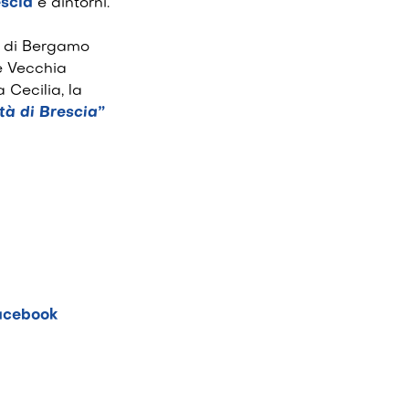
escia
e dintorni.
e di Bergamo
e Vecchia
Cecilia, la
tà di Brescia”
acebook