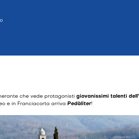
go
nerante che vede protagonisti
giovanissimi talenti del
seo e in Franciacorta arriva
Pedàliter
!