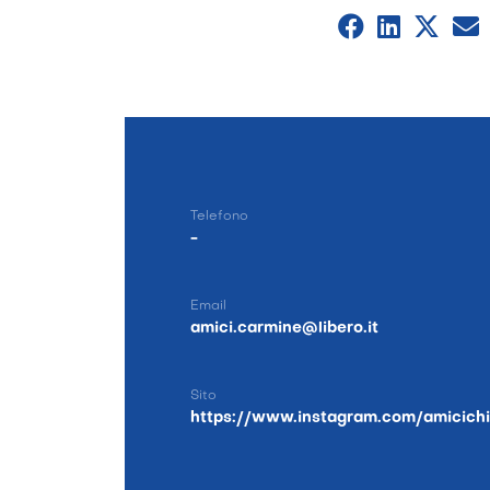
Telefono
-
Email
amici.carmine@libero.it
Sito
https://www.instagram.com/amicich