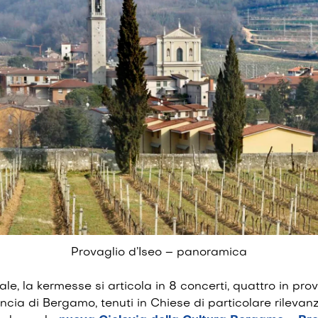
Provaglio d’Iseo – panoramica
e, la kermesse si articola in 8 concerti, quattro in prov
incia di Bergamo, tenuti in Chiese di particolare rilevan