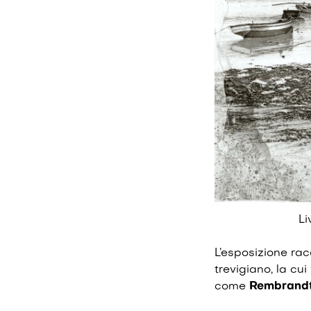
Li
L’esposizione ra
trevigiano, la cu
come
Rembrandt,