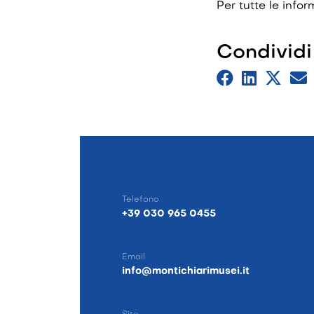
Per tutte le info
Condividi
Telefono
+39 030 965 0455
Email
info@montichiarimusei.it