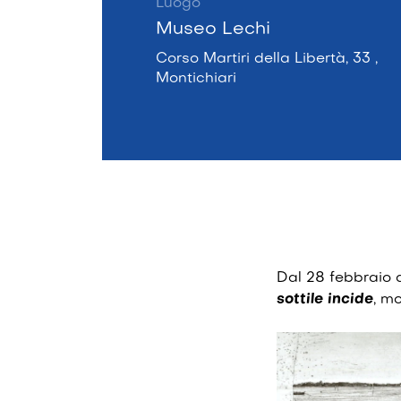
Luogo
Museo Lechi
Corso Martiri della Libertà, 33 ,
Montichiari
Dal 28 febbraio 
sottile incide
, mo