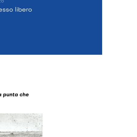
zo
esso libero
a punta che