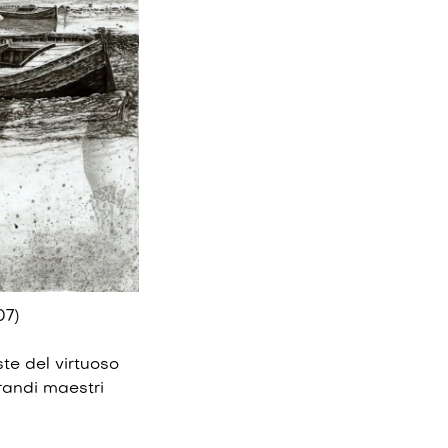
07)
ste del virtuoso
grandi maestri