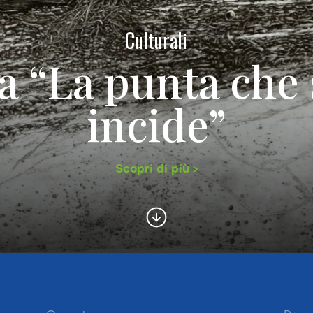
Culturali
 “La punta che 
incide”
Scopri di più >