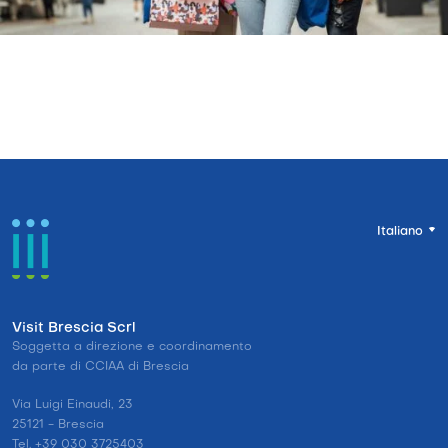
Italiano
Visit Brescia Scrl
Soggetta a direzione e coordinamento
da parte di CCIAA di Brescia
Via Luigi Einaudi, 23
25121 - Brescia
Tel. +39 030 3725403