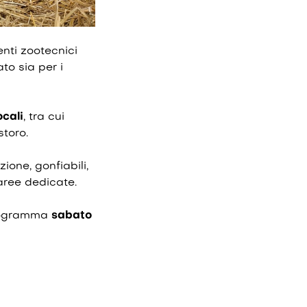
enti zootecnici
o sia per i
ocali
, tra cui
storo.
zione, gonfiabili,
 aree dedicate.
rogramma
sabato