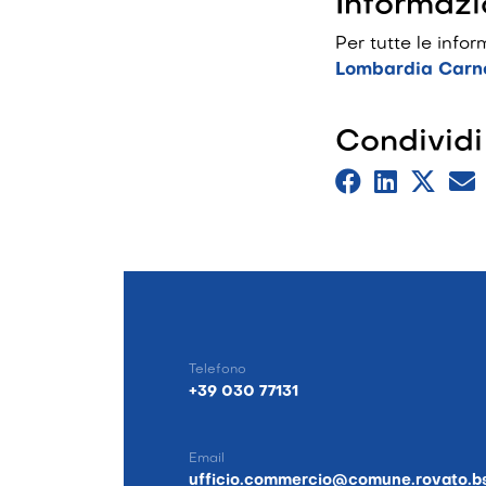
Informazi
Per tutte le inf
Lombardia Carn
Condividi
Telefono
+39 030 77131
Email
ufficio.commercio@comune.rovato.bs