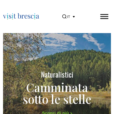
IT
Visit Brescia
Vai
al
contenuto
principale
Naturalistici
Camminata
sotto le stelle
Scopri di più >