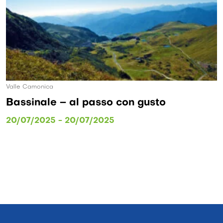
ica
Valle Camonic
le – al passo con gusto
La Mont
Primave
25 - 20/07/2025
20/03/202