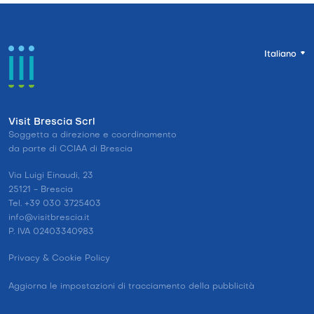
Italiano
Visit Brescia Scrl
Soggetta a direzione e coordinamento
da parte di CCIAA di Brescia
Via Luigi Einaudi, 23
25121 - Brescia
Tel. +39 030 3725403
info@visitbrescia.it
P. IVA 02403340983
Privacy & Cookie Policy
Aggiorna le impostazioni di tracciamento della pubblicità