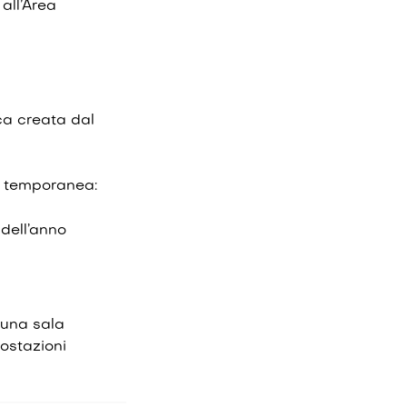
 all’Area
ica creata dal
a temporanea:
 dell’anno
i una sala
ostazioni