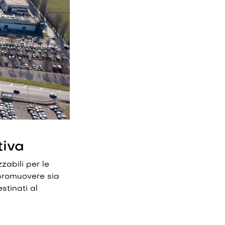
tiva
zzabili per le
r promuovere sia
stinati al