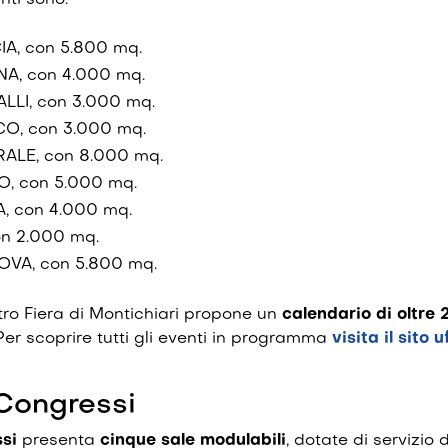
nti sono:
IA, con 5.800 mq.
NA, con 4.000 mq.
ALLI, con 3.000 mq.
CO, con 3.000 mq.
RALE, con 8.000 mq.
O, con 5.000 mq.
, con 4.000 mq.
con 2.000 mq.
OVA, con 5.800 mq.
tro Fiera di Montichiari propone un
calendario di oltre 
Per scoprire tutti gli eventi in programma
visita il sito u
 Congressi
si
presenta
cinque
sale
modulabili
, dotate di servizio 