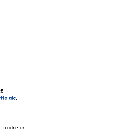
25
fficiale
.
di traduzione