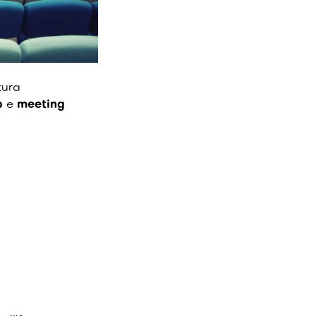
tura
p
e
meeting