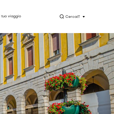
l tuo viaggio
Cerca
IT