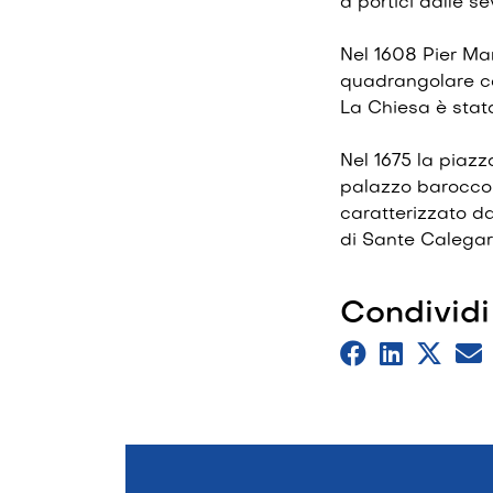
a portici dalle se
Nel 1608 Pier Ma
quadrangolare co
La Chiesa è stat
Nel 1675 la piazz
palazzo barocco o
caratterizzato d
di Sante Calegari,
Condividi