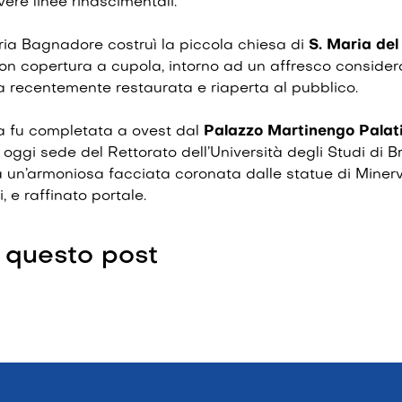
vere linee rinascimentali.
ria Bagnadore costruì la piccola chiesa di
S. Maria del
n copertura a cupola, intorno ad un affresco conside­r
a recentemente restaurata e riaperta al pubblico.
a fu completa­ta a ovest dal
Palazzo Martinengo Palati
ggi sede del Rettorato dell’Università degli Studi di Br
a un’armoniosa facciata coronata dalle statue di Minerv
 e raffinato por­tale.
 questo post