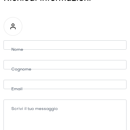
Richiesta
informazioni
Nome
Cognome
Email
Scrivi il tuo messaggio