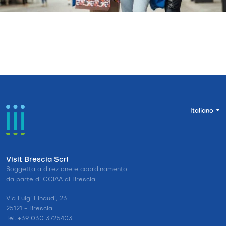
Italiano
Visit Brescia Scrl
Soggetta a direzione e coordinamento
da parte di CCIAA di Brescia
Via Luigi Einaudi, 23
25121 - Brescia
Tel. +39 030 3725403