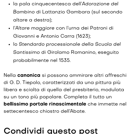
la pala cinquecente­sca dell’
Adorazione del
Bambino
di Lattanzio Gambara (sul secondo
altare a destra);
l’
Altare maggiore
con l’urna dei Patroni di
Giovanni e Antonio Carra (1623);
lo
Stendardo processionale della Scuola del
Santissimo
di Girolamo Romanino, eseguito
probabilmente nel 1535.
Nella
canonica
si possono ammirare altri affreschi
di G. D. Tiepolo, caratterizzati da una pittura più
libera e sciolta di quella del presbiterio, modulata
su un tono più popolare. Completa il tutto un
bellissimo portale rinasci­mentale
che immette nel
sette­centesco chiostro dell’Abate.
Condividi questo post