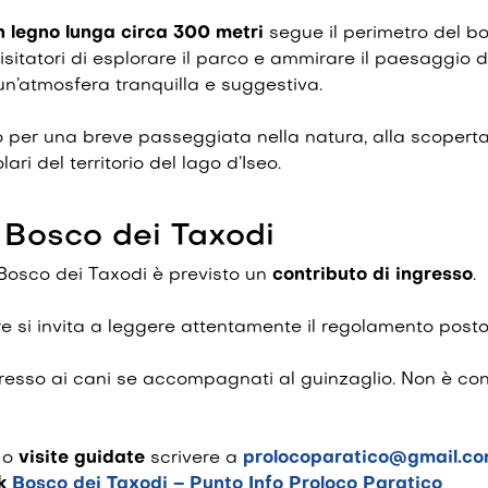
n legno lunga circa 300 metri
segue il perimetro del b
sitatori di esplorare il parco e ammirare il paesaggio d
 un’atmosfera tranquilla e suggestiva.
o per una breve passeggiata nella natura, alla scoperta
lari del territorio del lago d’Iseo.
il Bosco dei Taxodi
Bosco dei Taxodi è previsto un
contributo di ingresso
.
 si invita a leggere attentamente il regolamento posto 
gresso ai cani se accompagnati al guinzaglio. Non è con
i
o
visite guidate
scrivere a
prolocoparatico@gmail.c
ok
Bosco dei Taxodi – Punto Info Proloco Paratico