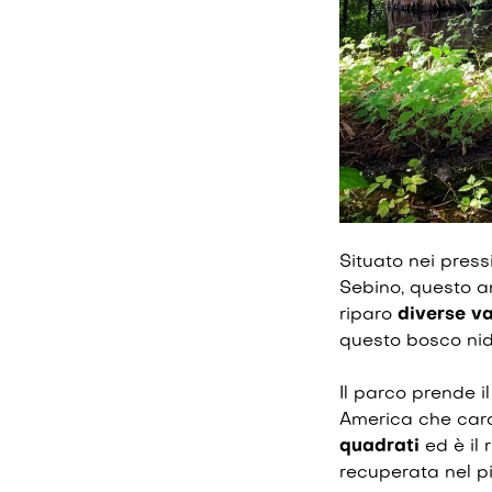
Situato nei pressi
Sebino, questo a
riparo
diverse va
questo bosco nidi
Il parco prende 
America che carat
quadrati
ed è il 
recuperata nel pi