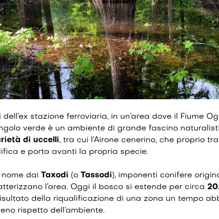
 dell’ex stazione ferroviaria, in un’area dove il
Fiume Ogl
ngolo verde è un ambiente di grande fascino naturalist
rietà di uccelli
, tra cui l’
Airone cenerino
, che proprio tra
fica e porta avanti la propria specie.
il nome dai
Taxodi
(o
Tassodi
), imponenti conifere origin
terizzano l’area. Oggi il bosco si estende per circa
20
risultato della riqualificazione di una zona un tempo a
eno rispetto dell’ambiente.