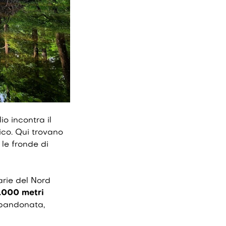
io
incontra il
ico. Qui trovano
 le fronde di
arie del Nord
.000 metri
bbandonata,