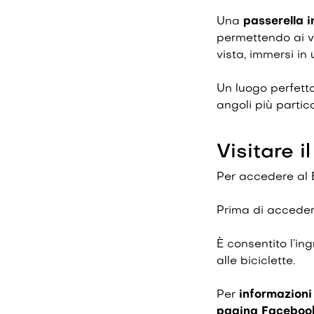
Una
passerella i
permettendo ai vi
vista, immersi in
Un luogo perfett
angoli più partico
Visitare 
Per accedere al 
Prima di accedere
È consentito l’in
alle biciclette.
Per
informazion
pagina Facebo