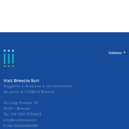
Italiano
Visit Brescia Scrl
Soggetta a direzione e coordinamento
da parte di CCIAA di Brescia
Via Luigi Einaudi, 23
25121 - Brescia
Tel. +39 030 3725403
info@visitbrescia.it
P. IVA 02403340983