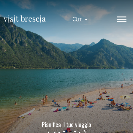
Vai
al
contenuto
IT
principale
Visit Brescia
Pianifica il tuo viaggio