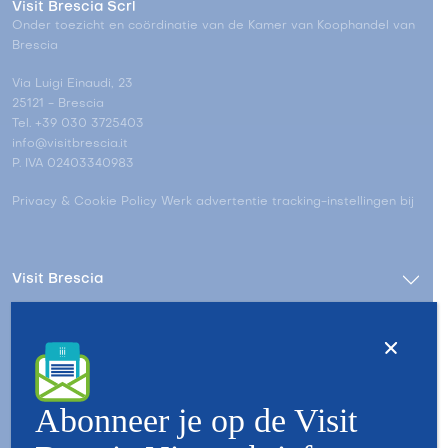
Visit Brescia Scrl
Onder toezicht en coördinatie van de Kamer van Koophandel van
Brescia
Via Luigi Einaudi, 23
25121 - Brescia
Tel. +39 030 3725403
info@visitbrescia.it
P. IVA 02403340983
Privacy & Cookie Policy
Werk advertentie tracking-instellingen bij
Visit Brescia
Make/Live in Brescia
Stay/Live in Brescia
Abonneer je op de Visit