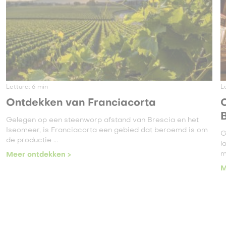
Lettura:
6
min
L
Ontdekken van Franciacorta
C
Gelegen op een steenworp afstand van Brescia en het
Iseomeer, is Franciacorta een gebied dat beroemd is om
G
de productie ...
l
m
Meer ontdekken >
M