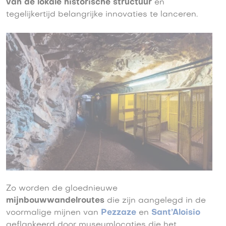
van de lokale historische structuur
en
tegelijkertijd belangrijke innovaties te lanceren.
Zo worden de gloednieuwe
mijnbouwwandelroutes
die zijn aangelegd in de
voormalige mijnen van
Pezzaze
en
Sant’Aloisio
geflankeerd door museumlocaties die het