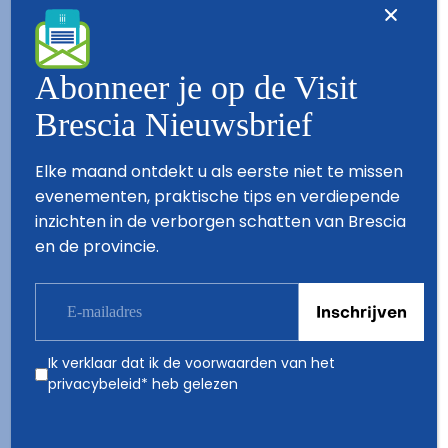
Onder toezicht en coördinatie van de Kamer van Koophandel van
Brescia
Abonneer je op de Visit
Via Luigi Einaudi, 23
25121 - Brescia
Brescia Nieuwsbrief
Tel. +39 030 3725403
info@visitbrescia.it
P. IVA 02403340983
Elke maand ontdekt u als eerste niet te missen
evenementen, praktische tips en verdiepende
Privacy & Cookie Policy
Werk advertentie tracking-instellingen bij
inzichten in de verborgen schatten van Brescia
en de provincie.
Visit Brescia
Make/Live in Brescia
Ik verklaar dat ik de voorwaarden van het
privacybeleid
* heb gelezen
Stay/Live in Brescia